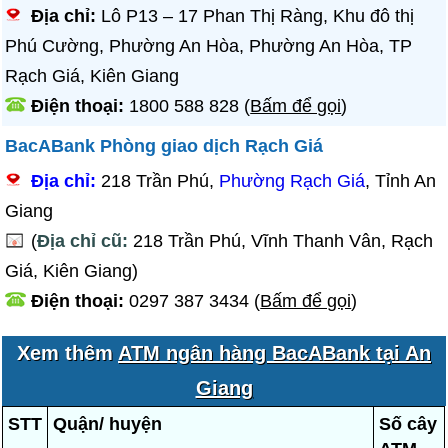
Địa chỉ:
Lô P13 – 17 Phan Thị Ràng, Khu đô thị
Phú Cường, Phường An Hòa, Phường An Hòa, TP
Rạch Giá, Kiên Giang
Điện thoại:
1800 588 828
(
Bấm để gọi
)
BacABank Phòng giao dịch Rạch Giá
Địa chỉ:
218 Trần Phú,
Phường Rạch Giá
, Tỉnh An
Giang
(
Địa chỉ cũ:
218 Trần Phú, Vĩnh Thanh Vân, Rạch
Giá, Kiên Giang)
Điện thoại:
0297 387 3434
(
Bấm để gọi
)
Xem thêm
ATM ngân hàng BacABank tại An
Giang
STT
Quận/ huyện
Số cây