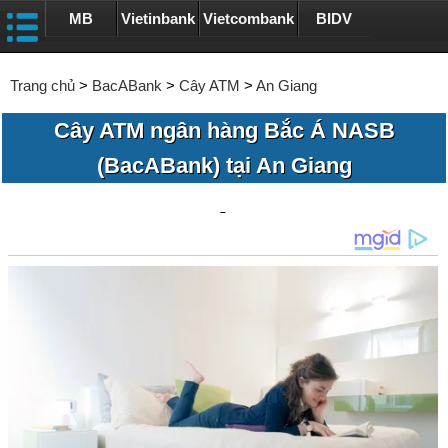
MB
Vietinbank
Vietcombank
BIDV
Trang chủ
>
BacABank
>
Cây ATM
>
An Giang
Cây ATM ngân hàng Bắc Á NASB
(BacABank) tại An Giang