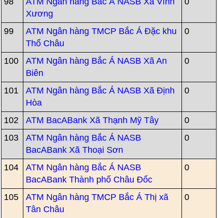
98
ATM Ngân hàng Bắc Á NASB Xã Vĩnh
0
Xương
99
ATM Ngân hàng TMCP Bắc Á Đặc khu
0
Thổ Châu
100
ATM Ngân hàng Bắc Á NASB Xã An
0
Biên
101
ATM Ngân hàng Bắc Á NASB Xã Định
0
Hòa
102
ATM BacABank Xã Thạnh Mỹ Tây
0
103
ATM Ngân hàng Bắc Á NASB
0
BacABank Xã Thoại Sơn
104
ATM Ngân hàng Bắc Á NASB
0
BacABank Thành phố Châu Đốc
105
ATM Ngân hàng TMCP Bắc Á Thị xã
0
Tân Châu