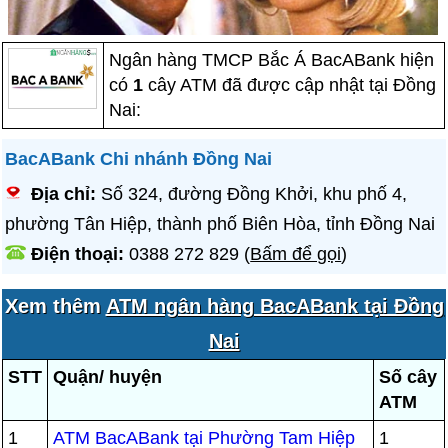
Ngân hàng TMCP Bắc Á BacABank hiện
có
1
cây ATM đã được cập nhật tại Đồng
Nai:
BacABank Chi nhánh Đồng Nai
Địa chỉ:
Số 324, đường Đồng Khởi, khu phố 4,
phường Tân Hiệp, thành phố Biên Hòa, tỉnh Đồng Nai
Điện thoại:
0388 272 829
(
Bấm để gọi
)
Xem thêm
ATM ngân hàng BacABank tại Đồng
Nai
STT
Quận/ huyện
Số cây
ATM
1
ATM BacABank tại Phường Tam Hiệp
1