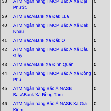
38
ATM Ngân hàng TMCP Bắc Á Xã Đại
0
Phước
39
ATM BacABank Xã Đak Lua
0
40
ATM Ngân hàng TMCP Bắc Á Xã Đak
0
Nhau
41
ATM BacABank Xã Đăk Ơ
0
42
ATM Ngân hàng TMCP Bắc Á Xã Dầu
0
Giây
43
ATM BacABank Xã Định Quán
0
44
ATM Ngân hàng TMCP Bắc Á Xã Đồng
0
Phú
45
ATM Ngân hàng Bắc Á NASB
0
BacABank Xã Đồng Tâm
46
ATM Ngân hàng Bắc Á NASB Xã Gia
0
Kiệm